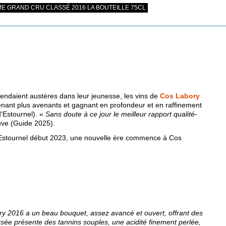
E GRAND CRU CLASSÉ 2016 LA BOUTEILLE 75CL
ndaient austères dans leur jeunesse, les vins de
Cos Labory
enant plus avenants et gagnant en profondeur et en raffinement
d'Estournel). «
Sans doute à ce jour le meilleur rapport qualité-
ve (Guide 2025).
d'Estournel début 2023, une nouvelle ère commence à Cos
y 2016 a un beau bouquet, assez avancé et ouvert, offrant des
orsée présente des tannins souples, une acidité finement perlée,