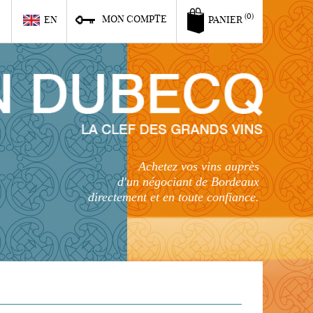
6
(0)
MON COMPTE
EN
PANIER
Achetez vos vins auprès
d'un négociant de Bordeaux
directement et en toute confiance.