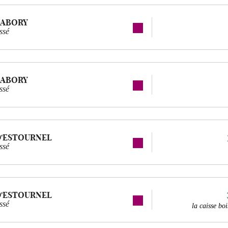
LABORY
ssé
LABORY
ssé
D'ESTOURNEL
ssé
D'ESTOURNEL
ssé
la caisse b