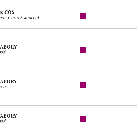
e COS
eau Cos d'Estournel
LABORY
ssé
LABORY
ssé
LABORY
ssé