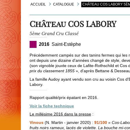
ACCUEIL
CATALOGUE
CHÂTEAU COS LABORY 5ÈM
Château COS LABORY
5ème Grand Cru Classé
2016
Saint-Estèphe
Précédemment campés sur des tanins fermes qui les re
ont depuis une dizaine d'années changé de style, dev
(son vignoble jouxte ceux de Lafite-Rothschild et Cos 
prix du classement 1855
», d'après Bettane & Desseau
La famille Audoy ayant vendu son cru au voisin Cos 
Labory.
Rapport qualité/prix épatant en 2016.
Voir la fiche technique
Le millésime 2016 dans la presse
:
Vinous
(N. Martin - janvier 2020) :
91/100
« Cos-Labor
fruits noirs rameux, lacés de violette. La bouche mi-c