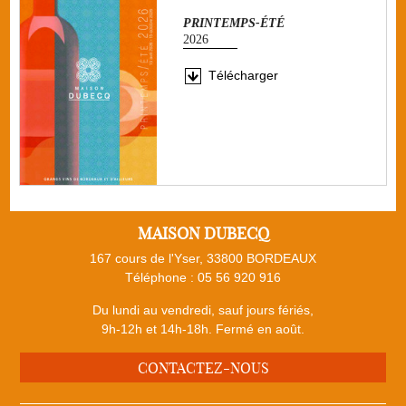
PRINTEMPS-ÉTÉ
2026
Télécharger
MAISON DUBECQ
167 cours de l'Yser, 33800 BORDEAUX
Téléphone :
05 56 920 916
Du lundi au vendredi, sauf jours fériés,
9h-12h et 14h-18h. Fermé en août.
CONTACTEZ-NOUS