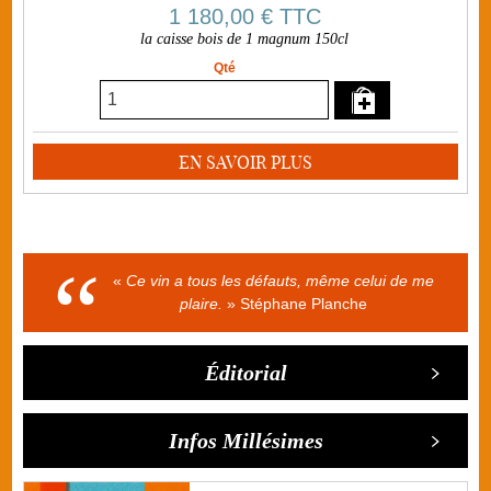
1 180,00 €
TTC
la caisse bois de 1 magnum 150cl
Qté
EN SAVOIR PLUS
«
Ce vin a tous les défauts, même celui de me
plaire.
» Stéphane Planche
Éditorial
Infos Millésimes