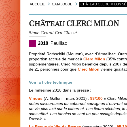
ACCUEIL
CATALOGUE
CHÂTEAU CLERC MILON 5ÈM
Château CLERC MILON
5ème Grand Cru Classé
2018
Pauillac
Propriété Rothschild (Mouton), avec d’Armailhac. Outre l
proportion accrue de merlot à
Clerc Milon
(35% contre
supplémentaires. Clerc Milon bénéficie depuis 2007 de
de 21 personnes pour que
Clerc Milon
vienne qualita
Voir la fiche technique
Le millésime 2018 dans la presse
:
Vinous
(A. Galloni - mars 2021) :
93/100
« Clerc Milo
notes savoureuses du cabernet sauvignon s'ouvrent en
un vin plus axé sur le cabernet. Les fleurs séchées, le 
sans effort. Les tannins se sont un peu assagis depuis
l'avenir. »
La Revue du Vin de France
(novembre 2020) :
95/1