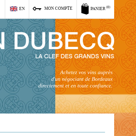
6
(0)
MON COMPTE
EN
PANIER
Achetez vos vins auprès
d'un négociant de Bordeaux
directement et en toute confiance.