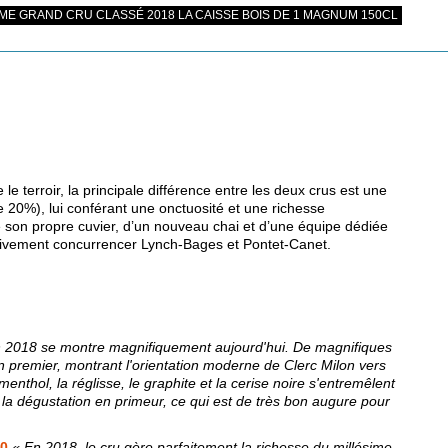
E GRAND CRU CLASSÉ 2018 LA CAISSE BOIS DE 1 MAGNUM 150CL
e terroir, la principale différence entre les deux crus est une
 20%), lui conférant une onctuosité et une richesse
 son propre cuvier, d’un nouveau chai et d’une équipe dédiée
tivement concurrencer Lynch-Bages et Pontet-Canet.
n 2018 se montre magnifiquement aujourd'hui. De magnifiques
 premier, montrant l'orientation moderne de Clerc Milon vers
menthol, la réglisse, le graphite et la cerise noire s'entremêlent
 la dégustation en primeur, ce qui est de très bon augure pour
00
« En 2018, le cru gère parfaitement la richesse du millésime.