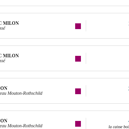
C MILON
ssé
C MILON
ssé
TON
teau Mouton-Rothschild
TON
teau Mouton-Rothschild
la caisse b