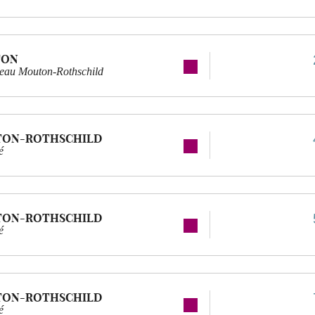
TON
teau Mouton-Rothschild
TON-ROTHSCHILD
é
TON-ROTHSCHILD
é
TON-ROTHSCHILD
é