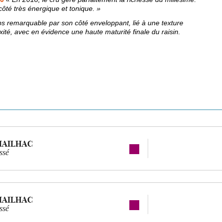
 côté très énergique et tonique. »
ps remarquable par son côté enveloppant, lié à une texture
xité, avec en évidence une haute maturité finale du raisin.
MAILHAC
ssé
MAILHAC
ssé