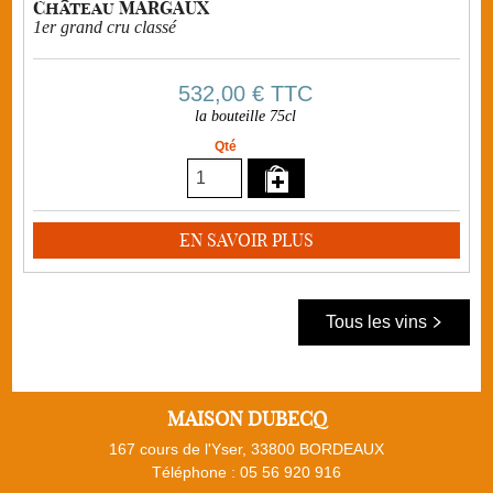
Château MARGAUX
1er grand cru classé
532,00 €
TTC
la bouteille 75cl
Qté
EN SAVOIR PLUS
Tous les vins
MAISON DUBECQ
167 cours de l'Yser, 33800 BORDEAUX
Téléphone :
05 56 920 916