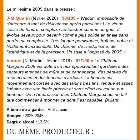
Le millésime 2009 dans la presse
:
J-M Quarin
(février 2020) :
98/100
« Waouh, impossible de
s’attendre à tant de délicatesse après pareil nez ! Le vin ne
cesse de fondre, complexe au toucher comme au goût. Il
évolue séveux pour devenir comme plus solide en finale sans
perdre sa complexité. Très longue persistance, fraîche, noble et
finalement incrachable. Du charme, de l’hédonisme, de
l’esthétique et de la précision. Un style à l’opposé du 2005. »
Vinous
(N. Martin - février 2019) :
97/100
« Le Château
Margaux 2009 est doté d'un nez époustouflant qui délivre des
senteurs intenses de mûre et de canneberge, des pétales de
rose écrasés et des touches d'ardoise. La bouche est
moyennement corsée avec des tanins très fins, tendue et assez
linéaire avec une finale précise et sans effort qui est un pur
bonheur. On a l'impression d'un Château Margaux qui ne fait
que commencer à montrer ce dont il est capable. Brillant. »
À boire ou à garder :
Prêt à boire
Apogée :
2025-2045
Degré d'alcool :
13,5%
DU MÊME PRODUCTEUR :