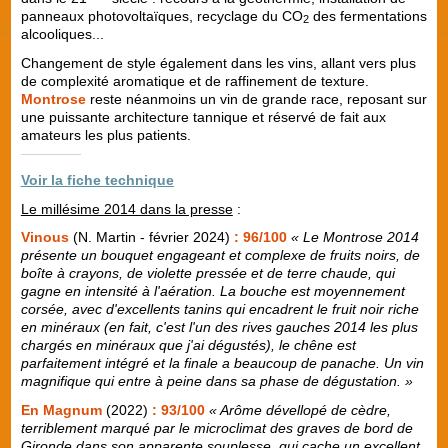
panneaux photovoltaïques, recyclage du CO
des fermentations
2
alcooliques...
Changement de style également dans les vins, allant vers plus
de complexité aromatique et de raffinement de texture.
Montrose
reste néanmoins un vin de grande race, reposant sur
une puissante architecture tannique et réservé de fait aux
amateurs les plus patients.
Voir la fiche technique
Le millésime 2014 dans la presse
:
Vinous
(N. Martin - février 2024)
: 96/100
« Le Montrose 2014
présente un bouquet engageant et complexe de fruits noirs, de
boîte à crayons, de violette pressée et de terre chaude, qui
gagne en intensité à l'aération. La bouche est moyennement
corsée, avec d'excellents tanins qui encadrent le fruit noir riche
en minéraux (en fait, c'est l'un des rives gauches 2014 les plus
chargés en minéraux que j'ai dégustés), le chêne est
parfaitement intégré et la finale a beaucoup de panache. Un vin
magnifique qui entre à peine dans sa phase de dégustation. »
En Magnum
(2022)
: 93/100
« Arôme dévellopé de cèdre,
terriblement marqué par le microclimat des graves de bord de
Gironde dans son apparente souplesse, qui cache un excellent