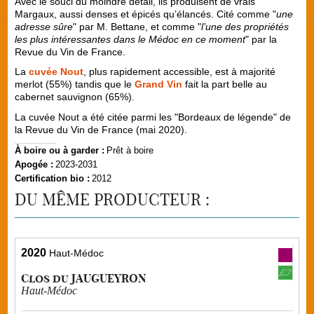
Avec le souci du moindre détail, ils produisent de vrais
Margaux, aussi denses et épicés qu’élancés. Cité comme "
une
adresse sûre
" par M. Bettane, et comme "
l’une des propriétés
les plus intéressantes dans le Médoc en ce moment
" par la
Revue du Vin de France.
La
cuvée Nout
, plus rapidement accessible, est à majorité
merlot (55%) tandis que le
Grand Vin
fait la part belle au
cabernet sauvignon (65%).
La cuvée Nout a été citée parmi les "Bordeaux de légende" de
la Revue du Vin de France (mai 2020).
À boire ou à garder :
Prêt à boire
Apogée :
2023-2031
Certification bio :
2012
DU MÊME PRODUCTEUR :
2020
Haut-Médoc
Clos du JAUGUEYRON
Haut-Médoc