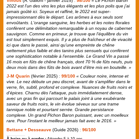
Vinous
(A. Galloni - janvier 2025) :
98/100
« Le Pichon Baron
2022 est l'un des vins les plus élégants et les plus polis que j'ai
jamais goûté ici. Soyeux et raffiné, le 2022 est super-
impressionnant dès le départ. Les arômes à eux seuls sont
envoûtants. L'orange sanguine, les herbes et les notes florales
confèrent une délimitation remarquable à un noyau de cabernet
sauvignon. Comme en primeur, je trouve que l'équilibre du vin
est tout simplement exquis. Il y a plus de fraîcheur et de vivacité
ici que dans le passé, ainsi qu'une empreinte de chêne
nettement plus faible et des tanins plus sensuels qui confèrent
une sophistication notable à l'ensemble. Le Grand Vin a passé
16 mois en fûts de chêne français, dont 70 % de fûts neufs, puis
deux mois dans des fûts de bois avant d'être mis en bouteille. »
J-M Quarin
(février 2025) :
99/100
« Couleur noire, intense et
vive. Le nez débute un peu discret, avant de s'amplifier dans le
verre, fin, subtil, profond et complexe. Nuances de fruits noirs et
d'épices. Charnu dès l'attaque, puis immédiatement dense,
avec un gras fin qui parcourt le palais joint à une exubérante
saveur de fruits noirs, le vin évolue séveux sur une trame
tannique noble et pourtant serrée. Grande persistance
complexe. Un grand Pichon Baron puissant, avec un moelleux
rare. Pour l'instant le meilleur jamais fait avec le 2016. »
Bettane + Desseauve
(Guide 2026) :
96/100
À boire ou à garder :
Attendre 5 à 10 ans