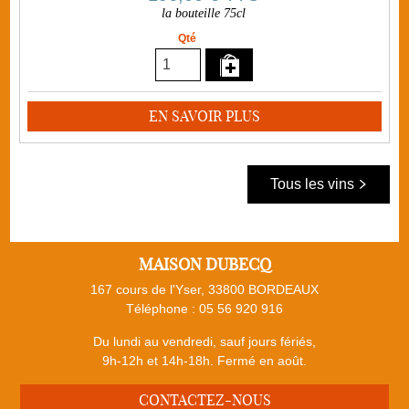
la bouteille 75cl
Qté
EN SAVOIR PLUS
Tous les vins
MAISON DUBECQ
167 cours de l'Yser, 33800 BORDEAUX
Téléphone :
05 56 920 916
Du lundi au vendredi, sauf jours fériés,
9h-12h et 14h-18h. Fermé en août.
CONTACTEZ-NOUS