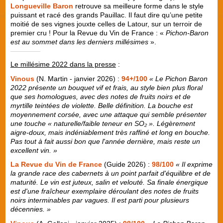
Longueville Baron
retrouve sa meilleure forme dans le style
puissant et racé des grands Pauillac. Il faut dire qu’une petite
moitié de ses vignes jouxte celles de Latour, sur un terroir de
premier cru ! Pour la Revue du Vin de France : «
Pichon-Baron
est au sommet dans les derniers millésimes
».
Le millésime 2022 dans la presse
:
Vinous
(N. Martin - janvier 2026) :
94+/100
« Le Pichon Baron
2022 présente un bouquet vif et frais, au style bien plus floral
que ses homologues, avec des notes de fruits noirs et de
myrtille teintées de violette. Belle définition. La bouche est
moyennement corsée, avec une attaque qui semble présenter
une touche « naturelle/faible teneur en SO₂ ». Légèrement
aigre-doux, mais indéniablement très raffiné et long en bouche.
Pas tout à fait aussi bon que l'année dernière, mais reste un
excellent vin. »
La Revue du Vin de France
(Guide 2026) :
98/100
« Il exprime
la grande race des cabernets à un point parfait d'équilibre et de
maturité. Le vin est juteux, salin et velouté. Sa finale énergique
est d'une fraîcheur exemplaire déroulant des notes de fruits
noirs interminables par vagues. Il est parti pour plusieurs
décennies. »