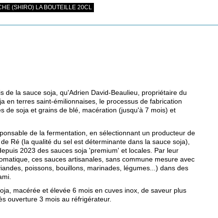
HE (SHIRO) LA BOUTEILLE 20CL
is de la sauce soja, qu'Adrien David-Beaulieu, propriétaire du
a en terres saint-émilionnaises, le processus de fabrication
ves de soja et grains de blé, macération (jusqu'à 7 mois) et
ponsable de la fermentation, en sélectionnant un producteur de
 de Ré (la qualité du sel est déterminante dans la sauce soja),
 depuis 2023 des sauces soja 'premium' et locales. Par leur
 aromatique, ces sauces artisanales, sans commune mesure avec
 (viandes, poissons, bouillons, marinades, légumes...) dans des
ami.
oja, macérée et élevée 6 mois en cuves inox, de saveur plus
s ouverture 3 mois au réfrigérateur.