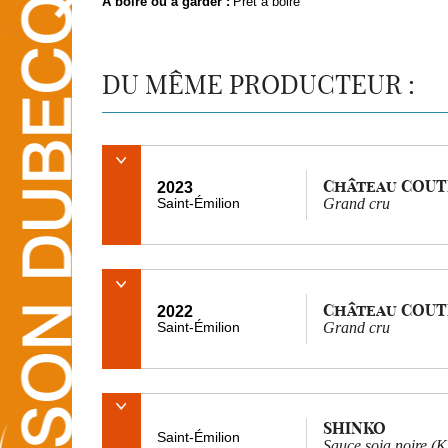
À boire ou à garder :
Prêt à boire
DU MÊME PRODUCTEUR :
Château COUTE
2023
Saint-Émilion
Grand cru
Château COUTE
2022
Saint-Émilion
Grand cru
SHINKO
Saint-Émilion
Sauce soja noire (K