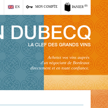
6
(0)
MON COMPTE
EN
PANIER
Achetez vos vins auprès
d'un négociant de Bordeaux
directement et en toute confiance.