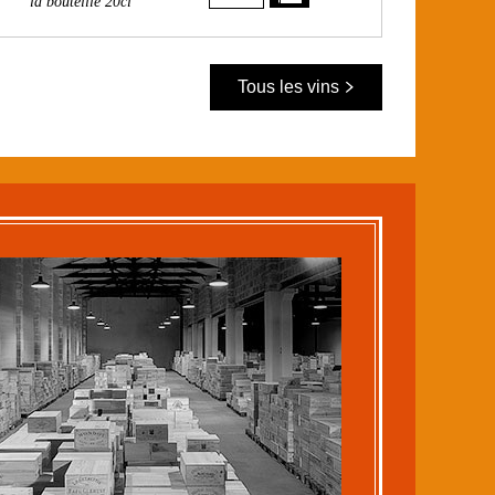
la bouteille 20cl
Tous les vins