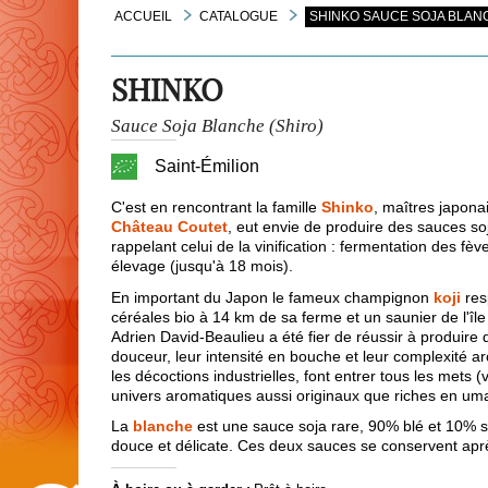
ACCUEIL
CATALOGUE
SHINKO SAUCE SOJA BLANC
SHINKO
Sauce Soja Blanche (Shiro)
Saint-Émilion
C'est en rencontrant la famille
Shinko
, maîtres japona
Château Coutet
, eut envie de produire des sauces soj
rappelant celui de la vinification : fermentation des fè
élevage (jusqu'à 18 mois).
En important du Japon le fameux champignon
koji
res
céréales bio à 14 km de sa ferme et un saunier de l'île
Adrien David-Beaulieu a été fier de réussir à produire
douceur, leur intensité en bouche et leur complexité
les décoctions industrielles, font entrer tous les mets
univers aromatiques aussi originaux que riches en um
La
blanche
est une sauce soja rare, 90% blé et 10% s
douce et délicate. Ces deux sauces se conservent aprè