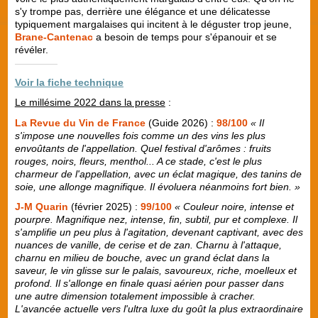
s'y trompe pas, derrière une élégance et une délicatesse
typiquement margalaises qui incitent à le déguster trop jeune,
Brane-Cantenac
a besoin de temps pour s'épanouir et se
révéler.
Voir la fiche technique
Le millésime 2022 dans la presse
:
La Revue du Vin de France
(Guide 2026) :
98/100
« Il
s'impose une nouvelles fois comme un des vins les plus
envoûtants de l'appellation. Quel festival d'arômes : fruits
rouges, noirs, fleurs, menthol... A ce stade, c'est le plus
charmeur de l'appellation, avec un éclat magique, des tanins de
soie, une allonge magnifique. Il évoluera néanmoins fort bien. »
J-M Quarin
(février 2025) :
99/100
« Couleur noire, intense et
pourpre. Magnifique nez, intense, fin, subtil, pur et complexe. Il
s'amplifie un peu plus à l'agitation, devenant captivant, avec des
nuances de vanille, de cerise et de zan. Charnu à l'attaque,
charnu en milieu de bouche, avec un grand éclat dans la
saveur, le vin glisse sur le palais, savoureux, riche, moelleux et
profond. Il s'allonge en finale quasi aérien pour passer dans
une autre dimension totalement impossible à cracher.
L'avancée actuelle vers l'ultra luxe du goût la plus extraordinaire