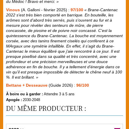
du Médoc ! Bravo et merci. »
Vinous
(A. Galloni - février 2025) :
97/100
« Brane-Cantenac
2022 s'est très bien comporté en barrique. En bouteille, les
arômes sont d'abord très serrés, puis s'ouvrent au fur et à
mesure pour révéler des senteurs de mûre, de pierre
concassée, de pivoine et de poivre noir concassé. C'est la
quintessence du Brane-Cantenac. La bouche est moyennement
corsée, avec des tanins finement ciselés qui confèrent à ce
MArgaux une symétrie infaillible. En effet, il s'agit du Brane-
Cantenac le mieux équilibré que j'aie rencontré à ce jour. Il est
presque pixellisé dans sa qualité et très concentré, avec une
profondeur et une précision merveilleuses et une douce
adhérence en fin de bouche. Il y a tellement d'énergie dans ce
vin qu'il est presque impossible de détecter le chêne neuf à 100
%. Il est brillant. »
Bettane + Desseauve
(Guide 2026) :
96/100
À boire ou à garder :
Attendre 3 à 5 ans
Apogée :
2030-2048
DU MÊME PRODUCTEUR :