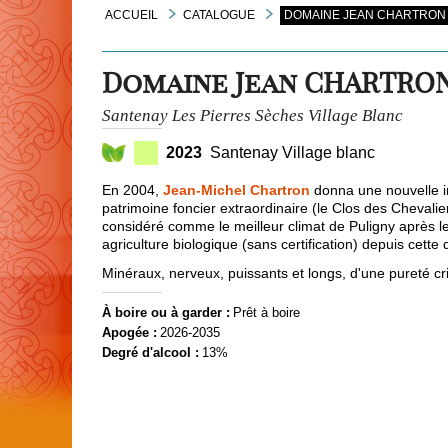
ACCUEIL
CATALOGUE
DOMAINE JEAN CHARTRON S
Domaine Jean CHARTRO
Santenay Les Pierres Sèches Village Blanc
2023
Santenay Village blanc
En 2004,
Jean-Michel Chartron
donna une nouvelle im
patrimoine foncier extraordinaire (le Clos des Chevali
considéré comme le meilleur climat de Puligny après l
agriculture biologique (sans certification) depuis cette 
Minéraux, nerveux, puissants et longs, d'une pureté cri
À boire ou à garder :
Prêt à boire
Apogée :
2026-2035
Degré d'alcool :
13%