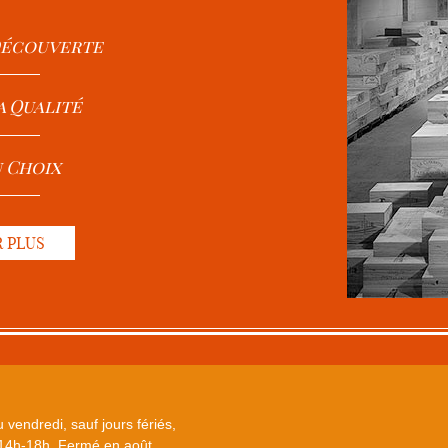
 Découverte
a Qualité
u Choix
R PLUS
 vendredi, sauf jours fériés,
14h-18h. Fermé en août.