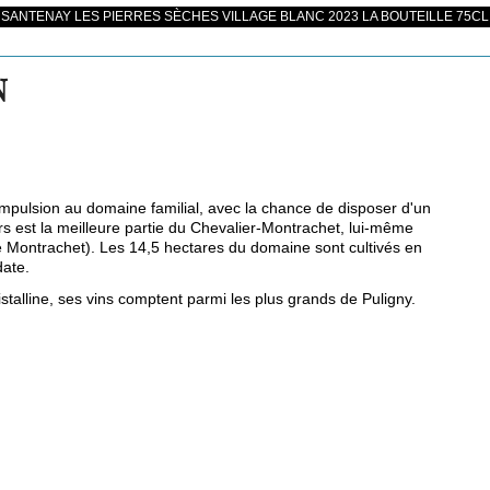
ANTENAY LES PIERRES SÈCHES VILLAGE BLANC 2023 LA BOUTEILLE 75CL
N
pulsion au domaine familial, avec la chance de disposer d'un
ers est la meilleure partie du Chevalier-Montrachet, lui-même
e Montrachet). Les 14,5 hectares du domaine sont cultivés en
date.
stalline, ses vins comptent parmi les plus grands de Puligny.