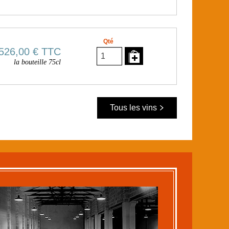
Qté
526,00 €
TTC
la bouteille 75cl
Tous les vins