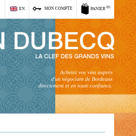
6
(0)
MON COMPTE
EN
PANIER
Achetez vos vins auprès
d'un négociant de Bordeaux
directement et en toute confiance.