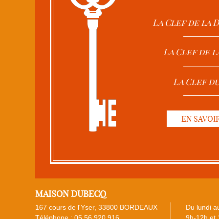
La Clef de la
La Clef de l
La Clef d
EN SAVOI
MAISON DUBECQ
167 cours de l'Yser, 33800 BORDEAUX
Du lundi au
Téléphone :
05 56 920 916
9h-12h et 