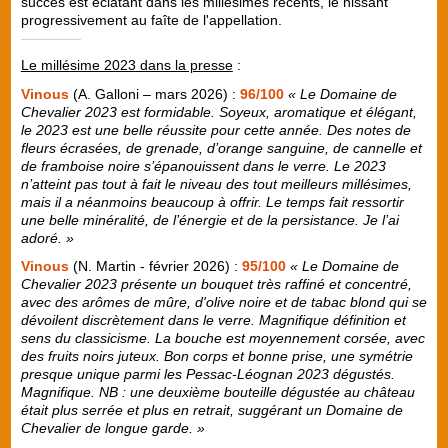
succès est éclatant dans les millésimes récents, le hissant
progressivement au faîte de l'appellation.
Le millésime 2023 dans la presse
:
Vinous
(A. Galloni – mars 2026) :
96/100
« Le Domaine de
Chevalier 2023 est formidable. Soyeux, aromatique et élégant,
le 2023 est une belle réussite pour cette année. Des notes de
fleurs écrasées, de grenade, d’orange sanguine, de cannelle et
de framboise noire s’épanouissent dans le verre. Le 2023
n’atteint pas tout à fait le niveau des tout meilleurs millésimes,
mais il a néanmoins beaucoup à offrir. Le temps fait ressortir
une belle minéralité, de l’énergie et de la persistance. Je l’ai
adoré. »
Vinous
(N. Martin - février 2026) :
95/100
« Le Domaine de
Chevalier 2023 présente un bouquet très raffiné et concentré,
avec des arômes de mûre, d'olive noire et de tabac blond qui se
dévoilent discrètement dans le verre. Magnifique définition et
sens du classicisme. La bouche est moyennement corsée, avec
des fruits noirs juteux. Bon corps et bonne prise, une symétrie
presque unique parmi les Pessac-Léognan 2023 dégustés.
Magnifique. NB : une deuxième bouteille dégustée au château
était plus serrée et plus en retrait, suggérant un Domaine de
Chevalier de longue garde. »