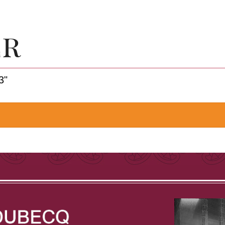
er
3"