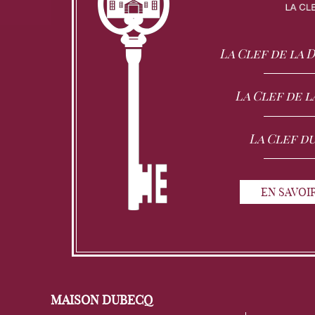
La Clef de la
La Clef de l
La Clef d
EN SAVOI
MAISON DUBECQ