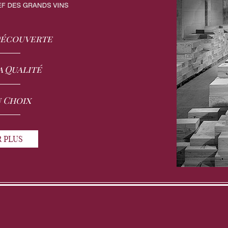
 Découverte
a Qualité
u Choix
R PLUS