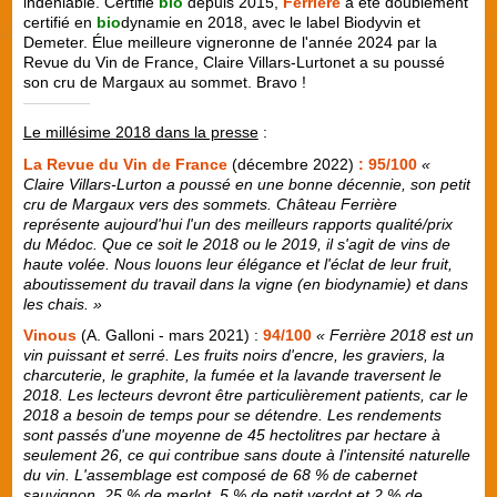
indéniable. Certifié
bio
depuis 2015,
Ferrière
a été doublement
certifié en
bio
dynamie en 2018, avec le label Biodyvin et
Demeter. Élue meilleure vigneronne de l'année 2024 par la
Revue du Vin de France, Claire Villars-Lurtonet a su poussé
son cru de Margaux au sommet. Bravo !
Le millésime 2018 dans la presse
:
La Revue du Vin de France
(décembre 2022)
: 95/100
«
Claire Villars-Lurton a poussé en une bonne décennie, son petit
cru de Margaux vers des sommets. Château Ferrière
représente aujourd'hui l'un des meilleurs rapports qualité/prix
du Médoc. Que ce soit le 2018 ou le 2019, il s'agit de vins de
haute volée. Nous louons leur élégance et l'éclat de leur fruit,
aboutissement du travail dans la vigne (en biodynamie) et dans
les chais. »
Vinous
(A. Galloni - mars 2021) :
94/100
« Ferrière 2018 est un
vin puissant et serré. Les fruits noirs d'encre, les graviers, la
charcuterie, le graphite, la fumée et la lavande traversent le
2018. Les lecteurs devront être particulièrement patients, car le
2018 a besoin de temps pour se détendre. Les rendements
sont passés d'une moyenne de 45 hectolitres par hectare à
seulement 26, ce qui contribue sans doute à l'intensité naturelle
du vin. L'assemblage est composé de 68 % de cabernet
sauvignon, 25 % de merlot, 5 % de petit verdot et 2 % de