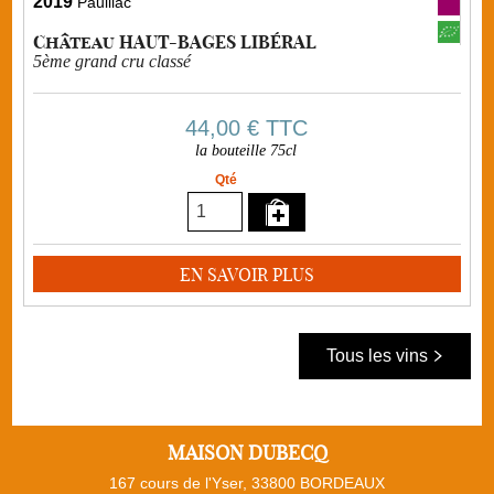
2019
Pauillac
Château HAUT-BAGES LIBÉRAL
5ème grand cru classé
44,00 €
TTC
la bouteille 75cl
Qté
EN SAVOIR PLUS
Tous les vins
MAISON DUBECQ
167 cours de l'Yser, 33800 BORDEAUX