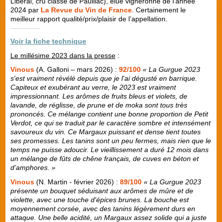
Libéral, cru classé de Pauillac), élue vigneronne de l'année
2024 par
La Revue du Vin de France
. Certainement le
meilleur rapport qualité/prix/plaisir de l’appellation.
Voir la fiche technique
Le millésime 2023 dans la presse
:
Vinous
(A. Galloni – mars 2026) :
92/100
« La Gurgue 2023
s'est vraiment révélé depuis que je l'ai dégusté en barrique.
Capiteux et exubérant au verre, le 2023 est vraiment
impressionnant. Les arômes de fruits bleus et violets, de
lavande, de réglisse, de prune et de moka sont tous très
prononcés. Ce mélange contient une bonne proportion de Petit
Verdot, ce qui se traduit par le caractère sombre et intensément
savoureux du vin. Ce Margaux puissant et dense tient toutes
ses promesses. Les tanins sont un peu fermes, mais rien que le
temps ne puisse adoucir. Le vieillissement a duré 12 mois dans
un mélange de fûts de chêne français, de cuves en béton et
d’amphores. »
Vinous
(N. Martin - février 2026) :
89/100
« La Gurgue 2023
présente un bouquet séduisant aux arômes de mûre et de
violette, avec une touche d'épices brunes. La bouche est
moyennement corsée, avec des tanins légèrement durs en
attaque. Une belle acidité, un Margaux assez solide qui a juste