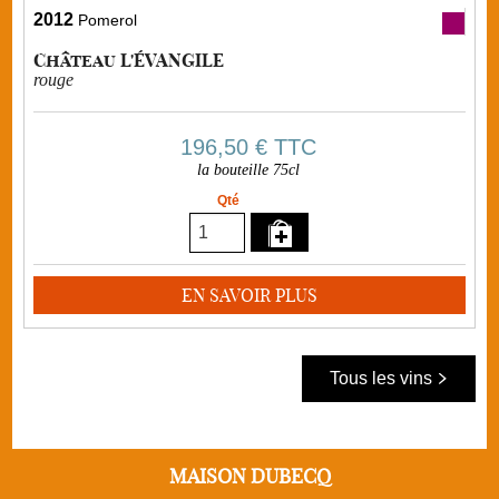
2012
Pomerol
Château L'ÉVANGILE
rouge
196,50 €
TTC
la bouteille 75cl
Qté
EN SAVOIR PLUS
Tous les vins
MAISON DUBECQ