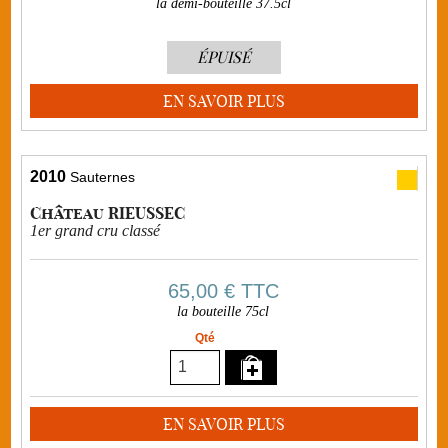
la demi-bouteille 37.5cl
ÉPUISÉ
EN SAVOIR PLUS
2010
Sauternes
Château RIEUSSEC
1er grand cru classé
65,00 €
TTC
la bouteille 75cl
Qté
EN SAVOIR PLUS