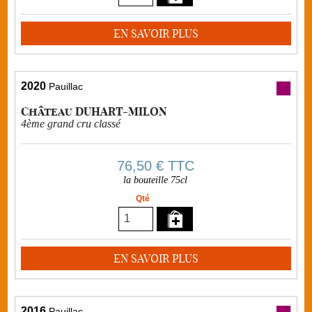
EN SAVOIR PLUS
2020
Pauillac
Château DUHART-MILON
4ème grand cru classé
76,50 €
TTC
la bouteille 75cl
Qté
EN SAVOIR PLUS
2016
Pauillac