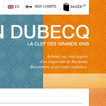
6
(0)
MON COMPTE
EN
PANIER
Achetez vos vins auprès
d'un négociant de Bordeaux
directement et en toute confiance.