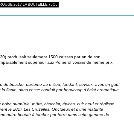
OUGE 2017 LA BOUTEILLE 75CL
020) produisait seulement 1500 caisses par an de son
omparablement supérieur aux Pomerol voisins de même prix.
ée de bouche, parfumé au milieu, fondant, sèveux, avec un goût
u et la finale, sans cesse conduit par beaucoup d’éclat aromatique.
 noire surmûrie, mûre, chocolat, épices, cuir neuf et réglisse
nt le 2017 Les Cruzelles. Onctueux et d'une maturité
 une autre beauté à tomber par terre dans cette gamme de