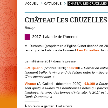
ACCUEIL
CATALOGUE
CHÂTEAU LES CRUZELLES R
Château Les CRUZELLES
Rouge
2017
Lalande de Pomerol
M. Durantou (propriétaire d'Église-Clinet décédé en 2
remarquable Lalande de Pomerol
Les Cruzelles
. Inc
Le millésime 2017 dans la presse
:
J-M Quarin
(octobre 2020)
: 90/10
0
« Délicat en entr
finement truffé, le vin prend de l’allure entre le milie
C’est incrachable. »
Vinous
(A. Galloni - décembre 2020) :
93/100
« Cerise
sont quelques-unes des nombreuses notes qui parcoure
flamboyante, avec des tonnes d'intensité, le 2017 est
Denis Durantou. »
À boire ou à garder :
Prêt à boire