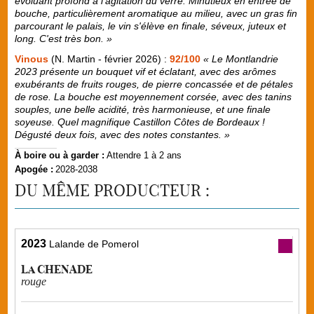
évoluant profond à l'agitation du verre. Minutieux en entrée de
bouche, particulièrement aromatique au milieu, avec un gras fin
parcourant le palais, le vin s'élève en finale, séveux, juteux et
long. C'est très bon. »
Vinous
(N. Martin - février 2026) :
92/100
« Le Montlandrie
2023 présente un bouquet vif et éclatant, avec des arômes
exubérants de fruits rouges, de pierre concassée et de pétales
de rose. La bouche est moyennement corsée, avec des tanins
souples, une belle acidité, très harmonieuse, et une finale
soyeuse. Quel magnifique Castillon Côtes de Bordeaux !
Dégusté deux fois, avec des notes constantes. »
À boire ou à garder :
Attendre 1 à 2 ans
Apogée :
2028-2038
DU MÊME PRODUCTEUR :
2023
Lalande de Pomerol
La CHENADE
rouge