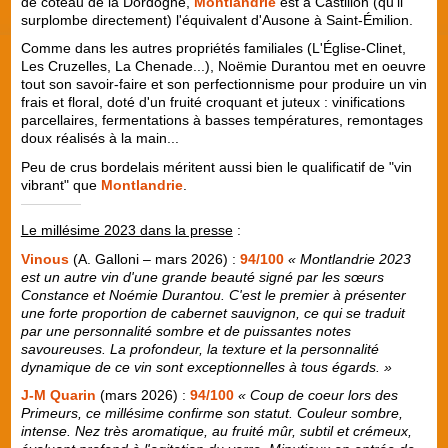
de coteau de la Dordogne,
Montlandrie
est à Castillon (qu'il
surplombe directement) l'équivalent d'Ausone à Saint-Émilion.
Comme dans les autres propriétés familiales (L'Église-Clinet,
Les Cruzelles, La Chenade...), Noëmie Durantou met en oeuvre
tout son savoir-faire et son perfectionnisme pour produire un vin
frais et floral, doté d'un fruité croquant et juteux : vinifications
parcellaires, fermentations à basses températures, remontages
doux réalisés à la main...
Peu de crus bordelais méritent aussi bien le qualificatif de "vin
vibrant" que
Montlandrie
.
Le millésime 2023 dans la presse
:
Vinous
(A. Galloni – mars 2026) :
94/100
« Montlandrie 2023
est un autre vin d'une grande beauté signé par les sœurs
Constance et Noémie Durantou. C'est le premier à présenter
une forte proportion de cabernet sauvignon, ce qui se traduit
par une personnalité sombre et de puissantes notes
savoureuses. La profondeur, la texture et la personnalité
dynamique de ce vin sont exceptionnelles à tous égards. »
J-M Quarin
(mars 2026) :
94/100
« Coup de coeur lors des
Primeurs, ce millésime confirme son statut. Couleur sombre,
intense. Nez très aromatique, au fruité mûr, subtil et crémeux,