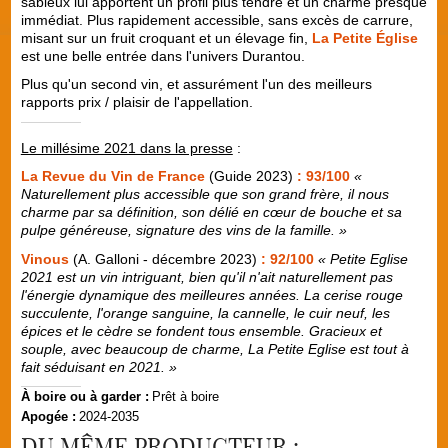
sableux lui apportent un profil plus tendre et un charme presque
immédiat. Plus rapidement accessible, sans excès de carrure,
misant sur un fruit croquant et un élevage fin,
La Petite Église
est une belle entrée dans l'univers Durantou.
Plus qu'un second vin, et assurément l'un des meilleurs
rapports prix / plaisir de l'appellation.
Le millésime 2021 dans la presse
:
La Revue du Vin de France
(Guide 2023)
: 93/100
«
Naturellement plus accessible que son grand frère, il nous
charme par sa définition, son délié en cœur de bouche et sa
pulpe généreuse, signature des vins de la famille. »
Vinous
(A. Galloni - décembre 2023)
: 92/100
« Petite Eglise
2021 est un vin intriguant, bien qu'il n'ait naturellement pas
l'énergie dynamique des meilleures années. La cerise rouge
succulente, l'orange sanguine, la cannelle, le cuir neuf, les
épices et le cèdre se fondent tous ensemble. Gracieux et
souple, avec beaucoup de charme, La Petite Eglise est tout à
fait séduisant en 2021. »
À boire ou à garder :
Prêt à boire
Apogée :
2024-2035
DU MÊME PRODUCTEUR :