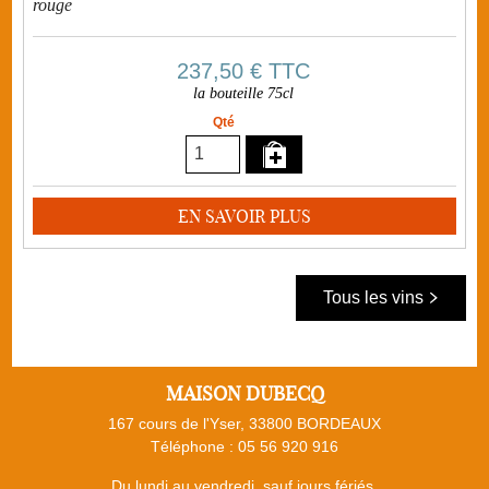
rouge
237,50 €
TTC
la bouteille 75cl
Qté
EN SAVOIR PLUS
Tous les vins
MAISON DUBECQ
167 cours de l'Yser, 33800 BORDEAUX
Téléphone :
05 56 920 916
Du lundi au vendredi, sauf jours fériés,