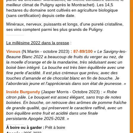
meilleur climat de Puligny après le Montrachet). Les 14,5
hectares du domaine sont cultivés en agriculture biologique
(sans certification) depuis cette date.
Minéraux, nerveux, puissants et longs, d'une pureté cristalline,
ses vins comptent parmi les plus grands de Puligny.
Le millésime 2022 dans la presse
:
Vinous
(N.Martin - octobre 2023)
: 87-89/100
« Le Savigny-les-
Beaune Blanc 2022 a beaucoup de fruits du verger au nez, de
la moelle d'orange et de la mandarine, très séduisant avec un
boisé bien intégré. La bouche est très bien équilibrée avec une
fine perle d'acidité. Il est plus crémeux que prévu, avec des
touches d'amande et de chocolat blanc en fin de bouche. Je
l'aborderais jeune et l'apprécierais dans son état de jeunesse. »
Inside Burgundy
(Jasper Morris - Octobre 2023) :
« Robe
citron pâle. Le bouquet est assez élégant, sans trop de notes
boisées. En bouche, on retrouve des arômes de pomme fraîche
de grande qualité, qui préservent le caractère raffiné, avec un
bon équilibre entre fruit et acidité dans une finale
persistante.Apogée 2025-2028. »
À boire ou à garder :
Prêt à boire