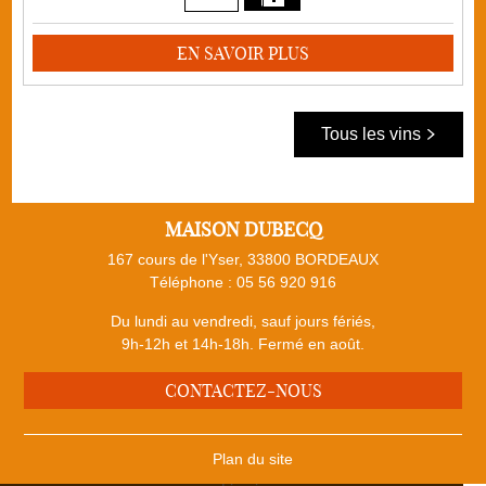
EN SAVOIR PLUS
Tous les vins
MAISON DUBECQ
167 cours de l'Yser, 33800 BORDEAUX
Téléphone :
05 56 920 916
Du lundi au vendredi, sauf jours fériés,
9h-12h et 14h-18h. Fermé en août.
CONTACTEZ-NOUS
Plan du site