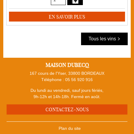
EN SAVOIR PLUS
Tous les vins
MAISON DUBECQ
167 cours de l'Yser, 33800 BORDEAUX
Téléphone :
05 56 920 916
Du lundi au vendredi, sauf jours fériés,
9h-12h et 14h-18h. Fermé en août.
CONTACTEZ-NOUS
Plan du site