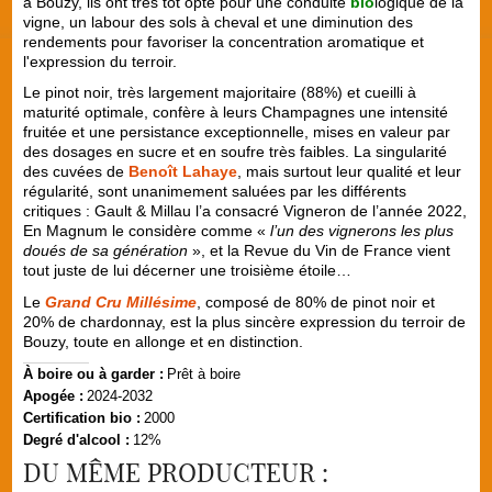
à Bouzy, ils ont très tôt opté pour une conduite
bio
logique de la
vigne, un labour des sols à cheval et une diminution des
rendements pour favoriser la concentration aromatique et
l'expression du terroir.
Le pinot noir, très largement majoritaire (88%) et cueilli à
maturité optimale, confère à leurs Champagnes une intensité
fruitée et une persistance exceptionnelle, mises en valeur par
des dosages en sucre et en soufre très faibles. La singularité
des cuvées de
Benoît Lahaye
, mais surtout leur qualité et leur
régularité, sont unanimement saluées par les différents
critiques : Gault & Millau l’a consacré Vigneron de l’année 2022,
En Magnum le considère comme «
l’un des vignerons les plus
doués de sa génération
», et la Revue du Vin de France vient
tout juste de lui décerner une troisième étoile…
Le
Grand Cru Millésime
, composé de 80% de pinot noir et
20% de chardonnay, est la plus sincère expression du terroir de
Bouzy, toute en allonge et en distinction.
À boire ou à garder :
Prêt à boire
Apogée :
2024-2032
Certification bio :
2000
Degré d'alcool :
12%
DU MÊME PRODUCTEUR :