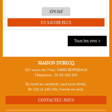
ÉPUISÉ
EN SAVOIR PLUS
Tous les vins
MAISON DUBECQ
167 cours de l'Yser, 33800 BORDEAUX
Téléphone :
05 56 920 916
Du lundi au vendredi, sauf jours fériés,
9h-12h et 14h-18h. Fermé en août.
CONTACTEZ-NOUS