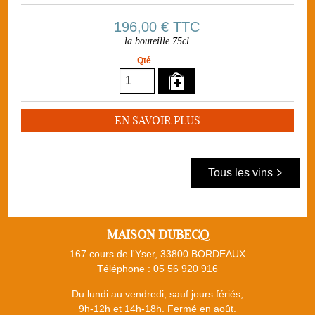
196,00 €
TTC
la bouteille 75cl
Qté
EN SAVOIR PLUS
Tous les vins
MAISON DUBECQ
167 cours de l'Yser, 33800 BORDEAUX
Téléphone :
05 56 920 916
Du lundi au vendredi, sauf jours fériés,
9h-12h et 14h-18h. Fermé en août.