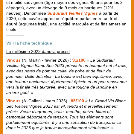
et moitié sauvignon (âge moyen des vignes 45 ans pour les 2
cépages), avec un élevage de 9 mois en barriques (12%
neuves). Dénommée
Suduiraut Vieilles Vignes
à partir de
2020, cette cuvée approche l’équilibre parfait entre un fruit
épuré (agrumes frais), une acidité marquée et de fins amers en
finale.
Voir la fiche technique
Le millésime 2023 dans la presse
:
Vinous
(N. Martin - février 2026) :
91/100
« Le Suduiraut
Vieilles Vignes Blanc Sec 2023 présente un bouquet net et frais,
avec des notes de pomme cuite, de poire et de fleur de
pommier. Belle définition. La bouche est bien équilibrée, avec
une texture onctueuse, légèrement épicée et un peu roussanne
vers la finale très texturée, avec une touche de lanoline en
arrière-goût. »
Vinous
(A. Galloni - mars 2026) :
95/100
« Le Grand Vin Blanc
Sec Vieilles Vignes 2023 est vif, tendu et merveilleusement
précis. Zeste d'agrumes, craie, menthe, poivre blanc et
camomille débordent de tension. Tous les éléments sont
parfaitement équilibrés. Il y a une sensation de transparence
dans le 2023 que je trouve incroyablement séduisante. »