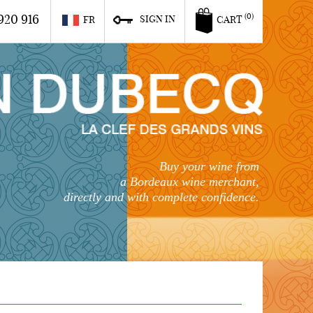
920 916
(0)
SIGN IN
FR
CART
Buy your wine from
a Bordeaux wine merchant,
directly and with complete confidence.