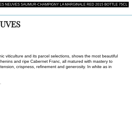
S NEUVES SAUMUR-CHAMPIGNY LA MARGINALE RED 2015 BOTTLE 75CL
EUVES
c viticulture and its parcel selections, shows the most beautiful
e Chenins and ripe Cabernet Franc, all matured with mastery to
 tension, crispness, refinement and generosity. In white as in
.