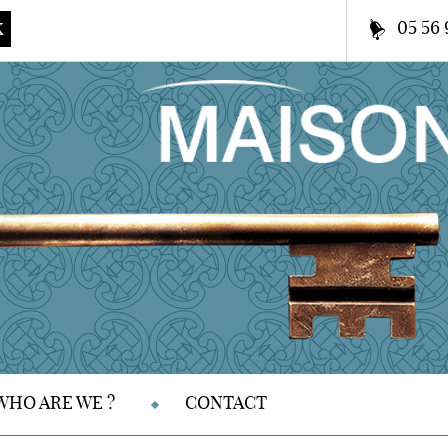
05 56 
K
WHO ARE WE ?
CONTACT