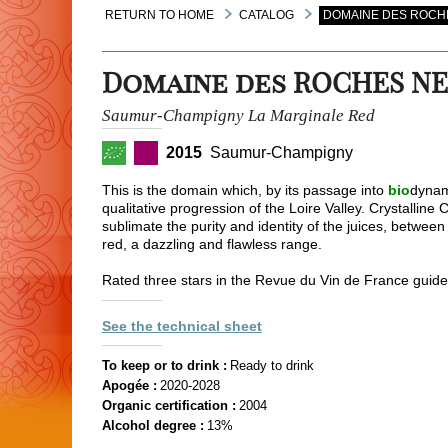
RETURN TO HOME
CATALOG
DOMAINE DES ROCHE
Domaine des ROCHES N
Saumur-Champigny La Marginale Red
2015
Saumur-Champigny
This is the domain which, by its passage into
bio
dynami
qualitative progression of the Loire Valley. Crystallin
sublimate the purity and identity of the juices, between
red, a dazzling and flawless range.
Rated three stars in the Revue du Vin de France guide
See the technical sheet
To keep or to drink :
Ready to drink
Apogée :
2020-2028
Organic certification :
2004
Alcohol degree :
13%