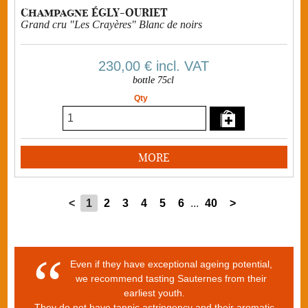
Champagne ÉGLY-OURIET
Grand cru "Les Crayères" Blanc de noirs
230,00 €
incl. VAT
bottle 75cl
Qty
MORE
<
1
2
3
4
5
6
...
40
>
Even if they have exceptional ageing potential,
we recommend tasting Sauternes from their
earliest youth.
They do not have tannic astringency and their aromatic