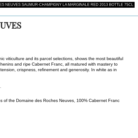
S NEUVES SAUMUR-CHAMPIGNY LA MARGINALE RED 2013 BOTTLE 75CL
EUVES
c viticulture and its parcel selections, shows the most beautiful
e Chenins and ripe Cabernet Franc, all matured with mastery to
 tension, crispness, refinement and generosity. In white as in
.
wines of the Domaine des Roches Neuves, 100% Cabernet Franc