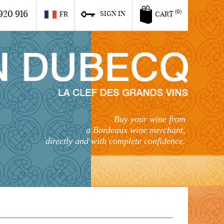
920 916
(0)
SIGN IN
FR
CART
Buy your wine from
a Bordeaux wine merchant,
directly and with complete confidence.