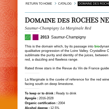
RETURN TO HOME
CATALOG
DOMAINE DES ROCHE
Domaine des ROCHES N
Saumur-Champigny La Marginale Red
2013
Saumur-Champigny
This is the domain which, by its passage into
bio
dynami
qualitative progression of the Loire Valley. Crystallin
sublimate the purity and identity of the juices, between
red, a dazzling and flawless range.
Rated three stars in the Revue du Vin de France guide
La Marginale is the cuvée of reference for the red 
facing south on deep limestone.
To keep or to drink :
Ready to drink
Apogée :
2016-2028
Organic certification :
2004
Alcohol degree :
12.5%