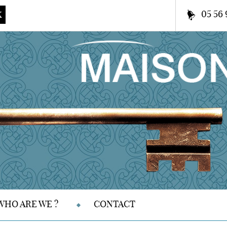
05 56 
K
WHO ARE WE ?
CONTACT