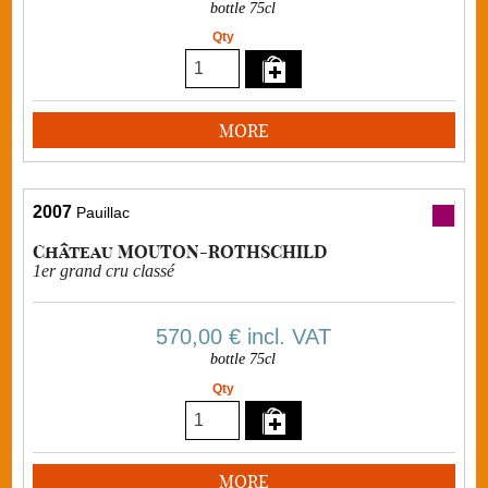
bottle 75cl
Qty
MORE
2007
Pauillac
Château MOUTON-ROTHSCHILD
1er grand cru classé
570,00 €
incl. VAT
bottle 75cl
Qty
MORE