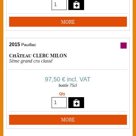
MORE
2015
Pauillac
Château CLERC MILON
5ème grand cru classé
97,50 €
incl. VAT
bottle 75cl
Qty
MORE