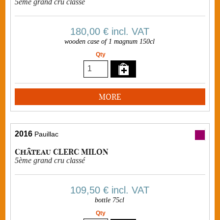
5ème grand cru classé
180,00 €
incl. VAT
wooden case of 1 magnum 150cl
Qty
MORE
2016
Pauillac
Château CLERC MILON
5ème grand cru classé
109,50 €
incl. VAT
bottle 75cl
Qty