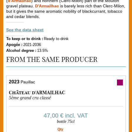
(
d'Armailhac
) and northern (Clerc-Milon) part of the Mouton
gravel plateau.
D'Armailhac
is barely less rich than Clerc-Milon,
but it gives the same aromatic nobility of blackcurrant, tobacco
and cedar blends.
See the data sheet
To keep or to drink :
Ready to drink
Apogée :
2021-2036
Alcohol degree :
13.5%
FROM THE SAME PRODUCER
2023
Pauillac
Château d'ARMAILHAC
5ème grand cru classé
47,00 €
incl. VAT
bottle 75cl
Qty