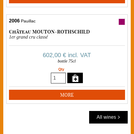
2006
Pauillac
Château MOUTON-ROTHSCHILD
1er grand cru classé
602,00 €
incl. VAT
bottle 75cl
Qty
MORE
All wines