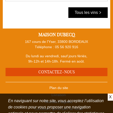
Tous les vins
MAISON DUBECQ
167 cours de l'Yser, 33800 BORDEAUX
Téléphone :
05 56 920 916
Du lundi au vendredi, sauf jours fériés,
9h-12h et 14h-18h. Fermé en août.
CONTACTEZ-NOUS
Plan du site
Livraison
X
En naviguant sur notre site, vous acceptez l’utilisation
Mentions légales
de cookies pour vous proposer une navigation
Conditions générales de vente