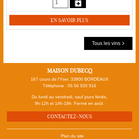
EN SAVOIR PLUS
Tous les vins
MAISON DUBECQ
167 cours de l'Yser, 33800 BORDEAUX
Téléphone :
05 56 920 916
Du lundi au vendredi, sauf jours fériés,
9h-12h et 14h-18h. Fermé en août.
CONTACTEZ-NOUS
Plan du site