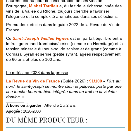
Laurent, connu pour la concentration de ses vins de
Bourgogne,
Michel Tardieu
a, du fait de la richesse innée des
vins de la Vallée du Rhône, toujours cherché à favoriser
l’élégance et la complexité aromatiques dans ses sélections.
Promu deux étoiles dans le guide 2022 de la Revue du Vin de
France.
Ce
Saint-Joseph Vieilles Vignes
est un parfait équilibre entre
le fruit gourmand framboise/cerise (comme en Hermitage) et la
tension minérale du sous-sol de schiste et de granit (comme à
Cornas). Syrah et serine (petite syrah), âgées respectivement
de 60 ans et plus de 100 ans.
Le millésime 2023 dans la presse
:
La Revue du Vin de France
(Guide 2026) :
91/100
« Plus au
nord, le saint-joseph se montre plein et pulpeux, porté par une
fine touche beurrée bien intégrée dans un fruit où la violette
domine. »
À boire ou à garder :
Attendre 1 à 2 ans
Apogée :
2028-2038
DU MÊME PRODUCTEUR :