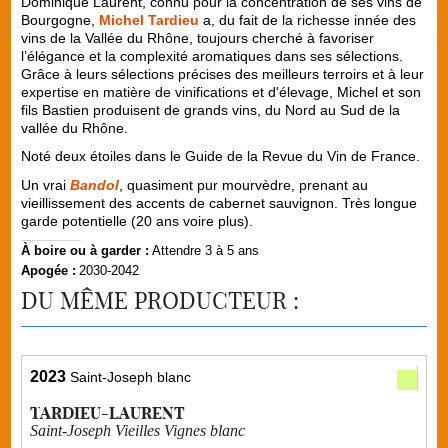
Dominique Laurent, connu pour la concentration de ses vins de
Bourgogne,
Michel Tardieu
a, du fait de la richesse innée des
vins de la Vallée du Rhône, toujours cherché à favoriser
l’élégance et la complexité aromatiques dans ses sélections.
Grâce à leurs sélections précises des meilleurs terroirs et à leur
expertise en matière de vinifications et d'élevage, Michel et son
fils Bastien produisent de grands vins, du Nord au Sud de la
vallée du Rhône.
Noté deux étoiles dans le Guide de la Revue du Vin de France.
Un vrai
Bandol
, quasiment pur mourvèdre, prenant au
vieillissement des accents de cabernet sauvignon. Très longue
garde potentielle (20 ans voire plus).
À boire ou à garder :
Attendre 3 à 5 ans
Apogée :
2030-2042
DU MÊME PRODUCTEUR :
2023
Saint-Joseph blanc
TARDIEU-LAURENT
Saint-Joseph Vieilles Vignes blanc