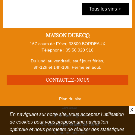
Tous les vins
MAISON DUBECQ
167 cours de l'Yser, 33800 BORDEAUX
Téléphone :
05 56 920 916
Du lundi au vendredi, sauf jours fériés,
9h-12h et 14h-18h. Fermé en août.
CONTACTEZ-NOUS
Plan du site
Livraison
X
En naviguant sur notre site, vous acceptez l’utilisation
Mentions légales
de cookies pour vous proposer une navigation
Conditions générales de vente
optimale et nous permettre de réaliser des statistiques
Paiement sécurisé