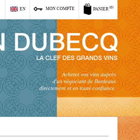
6
(0)
MON COMPTE
EN
PANIER
Achetez vos vins auprès
d'un négociant de Bordeaux
directement et en toute confiance.