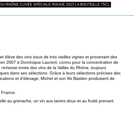
DU-RHÔNE CUVÉE SPÉCIALE ROUGE 2023 LA BOUTEILLE 75CL
et élève des vins issus de très vieilles vignes et provenant des
qu'en 2007 à Dominique Laurent, connu pour la concentration de
la richesse innée des vins de la Vallée du Rhône, toujours
iques dans ses sélections. Grâce à leurs sélections précises des
fications et d'élevage, Michel et son fils Bastien produisent de
e France.
belle au grenache, un vin aux tanins doux et au fruité prenant.