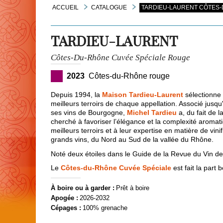
ACCUEIL
CATALOGUE
TARDIEU-LAURENT CÔTES-
TARDIEU-LAURENT
Côtes-Du-Rhône Cuvée Spéciale Rouge
2023
Côtes-du-Rhône rouge
Depuis 1994, la
Maison Tardieu-Laurent
sélectionne 
meilleurs terroirs de chaque appellation. Associé jus
ses vins de Bourgogne,
Michel Tardieu
a, du fait de 
cherché à favoriser l’élégance et la complexité aromat
meilleurs terroirs et à leur expertise en matière de vini
grands vins, du Nord au Sud de la vallée du Rhône.
Noté deux étoiles dans le Guide de la Revue du Vin d
Le
Côtes-du-Rhône Cuvée Spéciale
est fait la part 
À boire ou à garder :
Prêt à boire
Apogée :
2026-2032
Cépages :
100% grenache