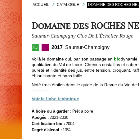
ACCUEIL
CATALOGUE
DOMAINE DES ROCHES NEU
Domaine des ROCHES N
Saumur-Champigny Clos De L'Échelier Rouge
2017
Saumur-Champigny
Voilà le domaine qui, par son passage en
bio
dynamie e
qualitative du Val de Loire. Chenins cristallins et cabe
pureté et l'identité des jus, entre tension, croquant,
éblouissante et sans faille.
Noté trois étoiles dans le guide de la Revue du Vin de
Voir la fiche technique
À boire ou à garder :
Prêt à boire
Apogée :
2021-2030
Certification bio :
2004
Degré d'alcool :
13%