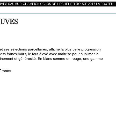
VES SAUMUR-CHAMPIGNY CLOS DE L'ÉCHELIER ROUGE 2017 LA BOUTEILL
EUVES
t ses sélections parcellaires, affiche la plus belle progression
rnets francs mûrs, le tout élevé avec maîtrise pour sublimer la
 raffinement et générosité. En blanc comme en rouge, une gamme
 France.