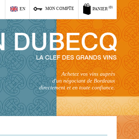
6
(0)
MON COMPTE
EN
PANIER
Achetez vos vins auprès
d'un négociant de Bordeaux
directement et en toute confiance.