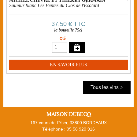
Michel CHEVRÉ et Thierry GERMAIN
Saumur blanc Les Pentes du Clos de l'Écotard
37,50 €
TTC
la bouteille 75cl
Qté
EN SAVOIR PLUS
Tous les vins
MAISON DUBECQ
167 cours de l'Yser, 33800 BORDEAUX
Téléphone :
05 56 920 916